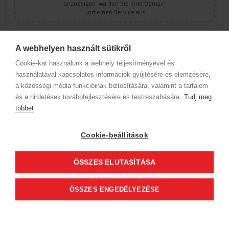
anzuzeigen, wählen Sie eine Domain
und einen Service aus
A webhelyen használt sütikről
Anita Sajgó
Cookie-kat használunk a webhely teljesítményével és
4.83
(262)
használatával kapcsolatos információk gyűjtésére és elemzésére,
a közösségi média funkcióinak biztosítására, valamint a tartalom
Hajász Fodrászat
és a hirdetések továbbfejlesztésére és testreszabására.
Tudj meg
7200 Dombóvár
többet
Hunyadi Tér 14.
Cookie-beállítások
Profil anzeigen
ÖSSZES ELUTASÍTÁSA
Um verfügbare Online-Termine
anzuzeigen, wählen Sie eine Domain
und einen Service aus
ÖSSZES ENGEDÉLYEZÉSE
Firmendaten
Datenschutz
Verhaltenskodex
Kontakt