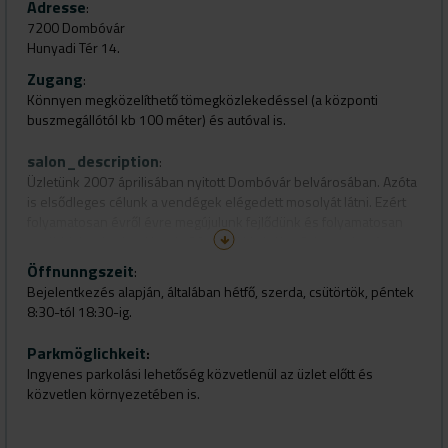
Adresse
:
7200 Dombóvár
Hunyadi Tér 14.
Zugang
:
Könnyen megközelíthető tömegközlekedéssel (a központi
buszmegállótól kb 100 méter) és autóval is.
salon_description
:
Üzletünk 2007 áprilisában nyitott Dombóvár belvárosában. Azóta
is elsődleges célunk a vendégek elégedett mosolyát látni. Ezért
folyamatosan évről évre megújulunk fejlődünk és folyamatosan
továbbképzésekre járunk. 2014-től kizárólag Schwarzkopf
professionel termékekkel dolgozunk, mert a gyönyörű haj közös
Öffnunngszeit
:
szenvedélyünk.
Bejelentkezés alapján, általában hétfő, szerda, csütörtök, péntek
8:30-tól 18:30-ig.
Parkmöglichkeit
:
Ingyenes parkolási lehetőség közvetlenül az üzlet előtt és
közvetlen környezetében is.