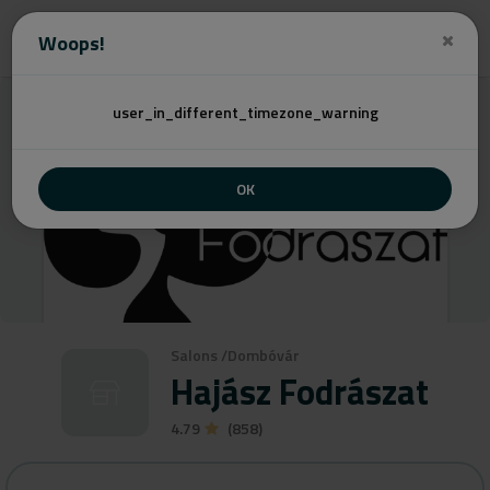
Angebot
Woops!
user_in_different_timezone_warning
OK
Salons
/
Dombóvár
Hajász Fodrászat
4.79
(858)