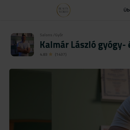
Üb
Salons
/
Győr
Kalmár László gyógy- 
4.83
(1437)