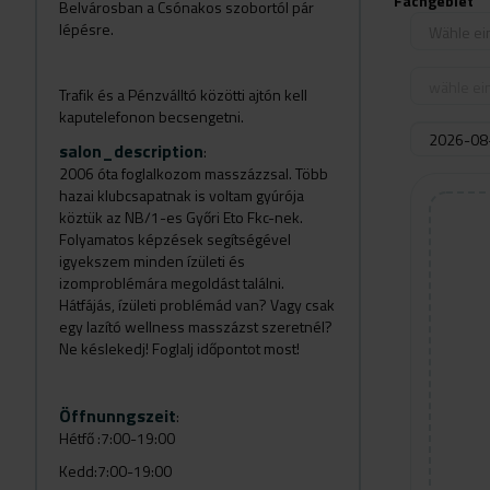
Fachgebiet
Belvárosban a Csónakos szobortól pár
lépésre.
Wähle ei
wähle ein
Trafik és a Pénzválltó közötti ajtón kell
kaputelefonon becsengetni.
salon_description
:
2006 óta foglalkozom masszázzsal. Több
hazai klubcsapatnak is voltam gyúrója
köztük az NB/1-es Győri Eto Fkc-nek.
Folyamatos képzések segítségével
igyekszem minden ízületi és
izomproblémára megoldást találni.
Hátfájás, ízületi problémád van? Vagy csak
egy lazító wellness masszázst szeretnél?
Ne késlekedj! Foglalj időpontot most!
Öffnunngszeit
:
Hétfő :7:00-19:00
Kedd:7:00-19:00