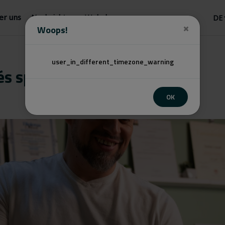
er uns
Nachrichten
Webshop
Woops!
user_in_different_timezone_warning
és sportmasszőr
OK