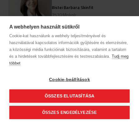
Bistei Barbara Skinfit
3530 Miskolc
Szemere Bertalan utca 1. 2.emelet 2.
A webhelyen használt sütikről
Cookie-kat használunk a webhely teljesítményével és
Profil anzeigen
használatával kapcsolatos információk gyűjtésére és elemzésére,
a közösségi média funkcióinak biztosítására, valamint a tartalom
és a hirdetések továbbfejlesztésére és testreszabására.
Um verfügbare Online-Termine
Tudj meg
anzuzeigen, wählen Sie eine Domain
többet
und einen Service aus
Cookie-beállítások
Firmendaten
Datenschutz
Verhaltenskodex
Kontakt
ÖSSZES ELUTASÍTÁSA
Unsere Partner
AGB (Abonnentenkunde)
AGB (Gast)
Folge uns!
ÖSSZES ENGEDÉLYEZÉSE
© 2012 Beauty World Net Kft. Alle Rechte vorbehalten.
2.11.25