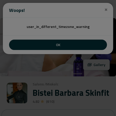
Angebot
Woops!
user_in_different_timezone_warning
OK
Gallery
Salons
/
Miskolc
Bistei Barbara Skinfit
4.82
(610)