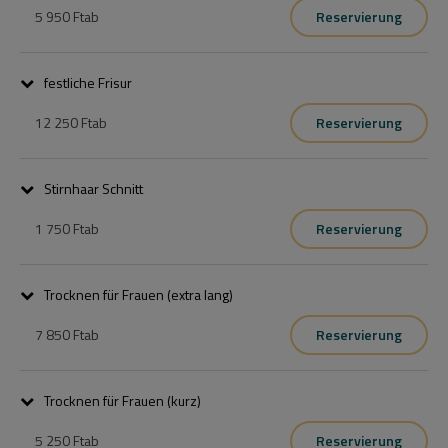
5 950 Ft
ab
Reservierung
A csomag mosást vágást és szárítást tartalmaz, finish termékekkel 
befejezve.
festliche Frisur
12 250 Ft
ab
Reservierung
12250tól-23150ig hajhossztól és kéréstől függően.
Stirnhaar Schnitt
1 750 Ft
ab
Reservierung
a frufru vágás feláras szolgáltatás, ha nincs hajvágás. Ára: rövid 
hajra 990 Ft.
Trocknen für Frauen (extra lang)
7 850 Ft
ab
Reservierung
A csomag mosást  és szárítást tartalmaz, finish termékekkel 
befejezve.
Trocknen für Frauen (kurz)
5 250 Ft
ab
Reservierung