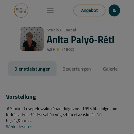
Angebot
Studio D Csepel
Anita Palyó-Réti
4.89
(1802)
Dienstleistungen
Bewertungen
Galerie
Vorstellung
A Studio D csepeli szalonjában dolgozom. 1996 óta dolgozom
fodrászként. Békéscsabán végeztem el az iskolát. Női
hajvág&aacut...
Weiter lesen