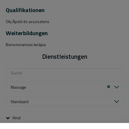
Qualifikationen
Okj Ápoló és asszisztens
Weiterbildungen
Biorezonancias terápia
Dienstleistungen
Massage
Standaard
Kind