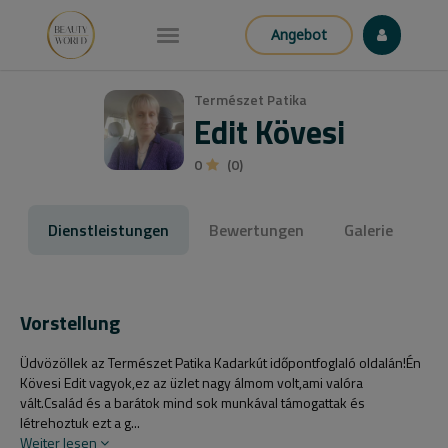
Angebot
Természet Patika
Edit Kövesi
0
(0)
Dienstleistungen
Bewertungen
Galerie
Vorstellung
Üdvözöllek az Természet Patika Kadarkút időpontfoglaló oldalán!Én
Kövesi Edit vagyok,ez az üzlet nagy álmom volt,ami valóra
vált.Család és a barátok mind sok munkával támogattak és
létrehoztuk ezt a g...
Weiter lesen