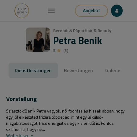
Angebot
Berendi & Pápai Hair & Beauty
Petra Benik
5
(3)
Dienstleistungen
Bewertungen
Galerie
Vorstellung
Sziasztok!Benik Petra vagyok, női fodrász és hiszek abban, hogy
egy jól elkészített frizura többet ad, mint egy új külső-
magabiztosságot, friss energiát és egy kis énidőt is. Fontos
számomra, hogy ne...
Weiter lesen