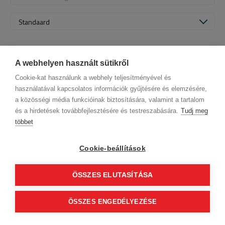
Standaard
A webhelyen használt sütikről
Cookie-kat használunk a webhely teljesítményével és
használatával kapcsolatos információk gyűjtésére és elemzésére,
a közösségi média funkcióinak biztosítására, valamint a tartalom
és a hirdetések továbbfejlesztésére és testreszabására.
Tudj meg
többet
Firmendaten
Datenschutz
Verhaltenskodex
Kontakt
Unsere Partner
AGB (Abonnentenkunde)
AGB (Gast)
Cookie-beállítások
Folge uns!
ÖSSZES ELUTASÍTÁSA
0
© 2012 Beauty World Net Kft. Alle Rechte vorbehalten.
ÖSSZES ENGEDÉLYEZÉSE
basket_finalise
2.11.25