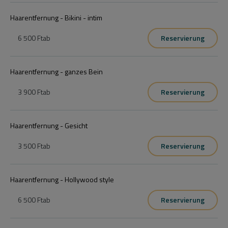
Szakembereink kamasz gyereket nevelő anyukák, 15 éves szakmai 
tapasztalattal a problémás bőrök kezelésében.
Haarentfernung - Bikini - intim
6 500 Ft
ab
Reservierung
Haarentfernung - ganzes Bein
3 900 Ft
ab
Reservierung
Haarentfernung - Gesicht
3 500 Ft
ab
Reservierung
Haarentfernung - Hollywood style
6 500 Ft
ab
Reservierung