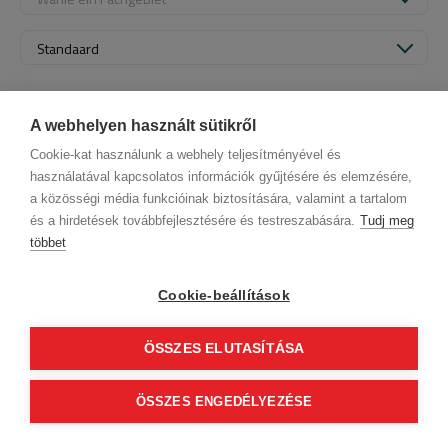
Standaard
A webhelyen használt sütikről
Cookie-kat használunk a webhely teljesítményével és
használatával kapcsolatos információk gyűjtésére és elemzésére,
a közösségi média funkcióinak biztosítására, valamint a tartalom
és a hirdetések továbbfejlesztésére és testreszabására.
Tudj meg
többet
Firmendaten
Datenschutz
Verhaltenskodex
Kontakt
Unsere Partner
AGB (Abonnentenkunde)
AGB (Gast)
Cookie-beállítások
Folge uns!
ÖSSZES ELUTASÍTÁSA
0
© 2012 Beauty World Net Kft. Alle Rechte vorbehalten.
ÖSSZES ENGEDÉLYEZÉSE
basket_finalise
2.11.25