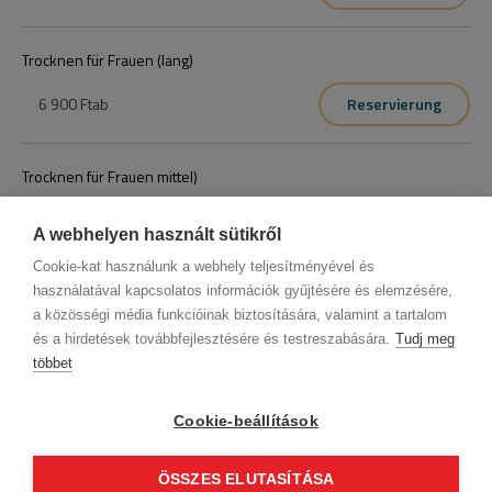
Redken előkezelés/mosás,styling szárítás
Trocknen für Frauen (lang)
6 900 Ft
ab
Reservierung
Trocknen für Frauen mittel)
6 900 Ft
ab
Reservierung
A webhelyen használt sütikről
Cookie-kat használunk a webhely teljesítményével és
használatával kapcsolatos információk gyűjtésére és elemzésére,
a közösségi média funkcióinak biztosítására, valamint a tartalom
és a hirdetések továbbfejlesztésére és testreszabására.
Tudj meg
többet
Firmendaten
Datenschutz
Verhaltenskodex
Kontakt
Unsere Partner
AGB (Abonnentenkunde)
AGB (Gast)
Cookie-beállítások
Folge uns!
ÖSSZES ELUTASÍTÁSA