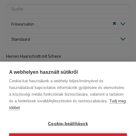
Friseursalon
Standaard
Herren Haarschnitt mit Schere
~
Reservierung
A webhelyen használt sütikről
Cookie-kat használunk a webhely teljesítményével és
használatával kapcsolatos információk gyűjtésére és elemzésére,
a közösségi média funkcióinak biztosítására, valamint a tartalom
és a hirdetések továbbfejlesztésére és testreszabására.
Tudj meg
többet
Firmendaten
Datenschutz
Verhaltenskodex
Kontakt
Unsere Partner
AGB (Abonnentenkunde)
AGB (Gast)
Cookie-beállítások
Folge uns!