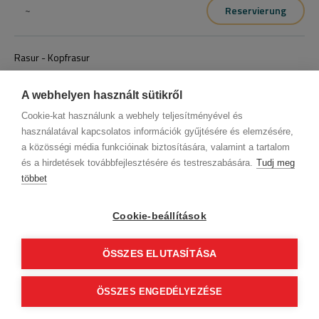
~
Reservierung
Rasur - Kopfrasur
~
Reservierung
A webhelyen használt sütikről
Cookie-kat használunk a webhely teljesítményével és
használatával kapcsolatos információk gyűjtésére és elemzésére,
a közösségi média funkcióinak biztosítására, valamint a tartalom
és a hirdetések továbbfejlesztésére és testreszabására.
Tudj meg
többet
Firmendaten
Datenschutz
Verhaltenskodex
Kontakt
Unsere Partner
AGB (Abonnentenkunde)
AGB (Gast)
Cookie-beállítások
Folge uns!
ÖSSZES ELUTASÍTÁSA
0
© 2012 Beauty World Net Kft. Alle Rechte vorbehalten.
ÖSSZES ENGEDÉLYEZÉSE
basket_finalise
2.11.25