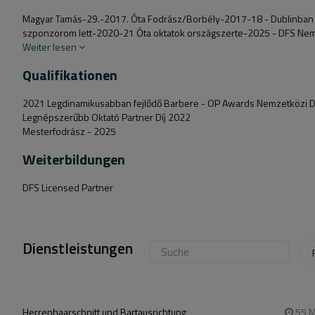
Magyar Tamás-29.-2017. Óta Fodrász/Borbély-2017-18 - Dublinban
szponzorom lett-2020-21 Óta oktatok országszerte-2025 - DFS Nemz
Weiter lesen
Qualifikationen
2021 Legdinamikusabban fejlődő Barbere - OP Awards Nemzetközi D
Legnépszerűbb Oktató Partner Díj 2022
Mesterfodrász - 2025
Weiterbildungen
DFS Licensed Partner
Dienstleistungen
Herrenhaarschnitt und Bartausrichtung
55
M