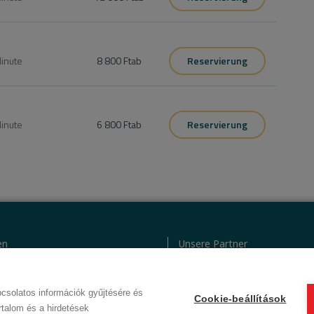
inute
8 800 Ft
ab
Reservierung
inute
6 800 Ft
ab
Reservierung
en
Unsere Partner
tz
AGB (Abonnentenkunde)
kodex
AGB (Gast)
csolatos információk gyűjtésére és
Cookie-beállítások
© 2012 Beauty World Net Kft. Alle Rechte vorbehalten.
rtalom és a hirdetések