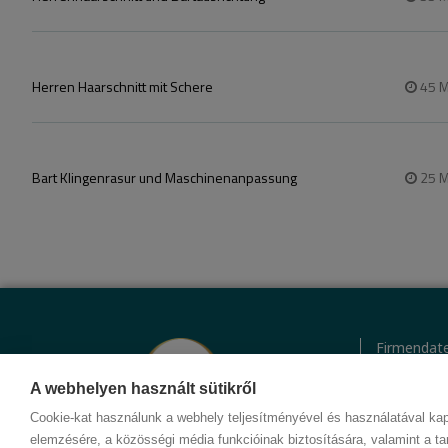
Herren Haarschnitt mit Schere
45
M
Bart Klingenrasur und Maschinenanpassung
25
M
Firmendat
Datenschu
Verhaltens
A webhelyen használt sütikről
Kontakt
Cookie-kat használunk a webhely teljesítményével és használatával kap
elemzésére, a közösségi média funkcióinak biztosítására, valamint a ta