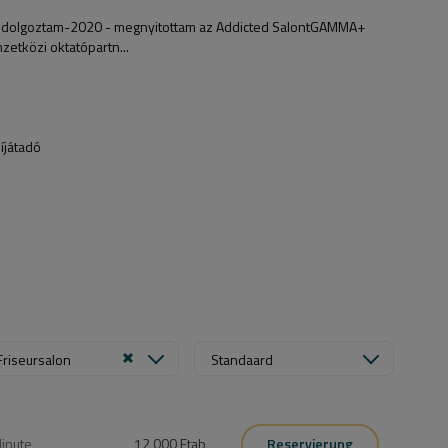
 dolgoztam-2020 - megnyitottam az Addicted SalontGAMMA+
etközi oktatópartn...
íjátadó
Friseursalon
Standaard
inute
12 000 Ft
ab
Reservierung