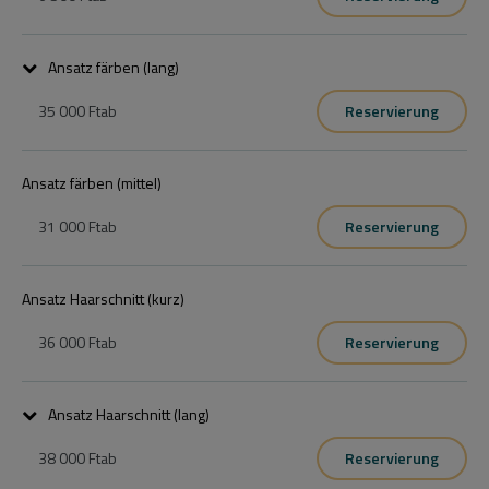
Amennyiben szalonunkba készül el a javasolt szolgáltatás a 
végösszegből levonásra kerül. 
Ansatz färben (lang)
35 000 Ft
ab
Reservierung
Ansatz färben (mittel)
31 000 Ft
ab
Reservierung
Ansatz Haarschnitt (kurz)
36 000 Ft
ab
Reservierung
Ansatz Haarschnitt (lang)
38 000 Ft
ab
Reservierung