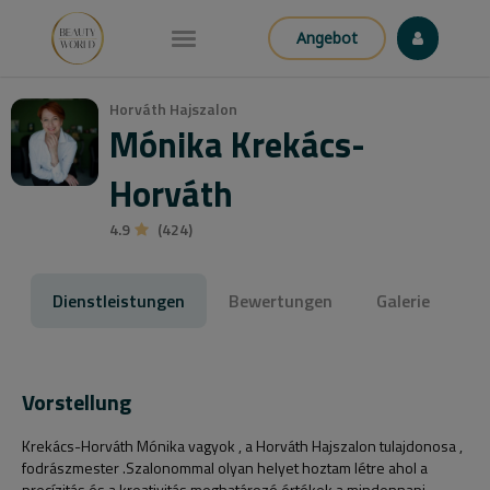
Angebot
Horváth Hajszalon
Mónika Krekács-
Horváth
4.9
(424)
Dienstleistungen
Bewertungen
Galerie
Vorstellung
Krekács-Horváth Mónika vagyok , a Horváth Hajszalon tulajdonosa ,
fodrászmester .Szalonommal olyan helyet hoztam létre ahol a
precízitás és a kreativitás meghatározó értékek a mindennapi