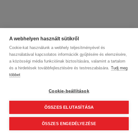
A webhelyen használt sütikről
Cookie-kat használunk a webhely teljesítményével és
használatával kapcsolatos információk gyűjtésére és elemzésére,
a közösségi média funkcióinak biztosítására, valamint a tartalom
és a hirdetések továbbfejlesztésére és testreszabására.
Tudj meg
többet
Cégadatok
BWNET adatkezelési tájékoztató
Magatartási kódex
Kapcsolat
Cookie-beállítások
Partnereink
ÁSZF (üzleti)
ÁSZF (szalonkereső - foglalás)
Kövess minket!
ÖSSZES ELUTASÍTÁSA
ÖSSZES ENGEDÉLYEZÉSE
© 2012 Beauty World Net Kft. Minden jog fenntartva.
2.11.25