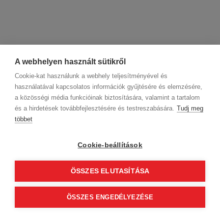
A webhelyen használt sütikről
Cookie-kat használunk a webhely teljesítményével és
használatával kapcsolatos információk gyűjtésére és elemzésére,
a közösségi média funkcióinak biztosítására, valamint a tartalom
és a hirdetések továbbfejlesztésére és testreszabására.
Tudj meg
többet
Cégadatok
BWNET adatkezelési tájékoztató
Magatartási kódex
Kapcsolat
Cookie-beállítások
Partnereink
ÁSZF (üzleti)
ÁSZF (szalonkereső - foglalás)
Kövess minket!
ÖSSZES ELUTASÍTÁSA
ÖSSZES ENGEDÉLYEZÉSE
© 2012 Beauty World Net Kft. Minden jog fenntartva.
2.11.25