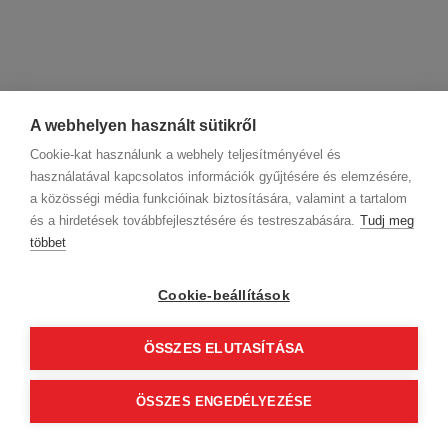
A webhelyen használt sütikről
Cookie-kat használunk a webhely teljesítményével és
használatával kapcsolatos információk gyűjtésére és elemzésére,
a közösségi média funkcióinak biztosítására, valamint a tartalom
és a hirdetések továbbfejlesztésére és testreszabására.
Tudj meg
többet
Cégadatok
BWNET adatkezelési tájékoztató
Magatartási kódex
Kapcsolat
Cookie-beállítások
Partnereink
ÁSZF (üzleti)
ÁSZF (szalonkereső - foglalás)
Kövess minket!
ÖSSZES ELUTASÍTÁSA
ÖSSZES ENGEDÉLYEZÉSE
© 2012 Beauty World Net Kft. Minden jog fenntartva.
2.11.25