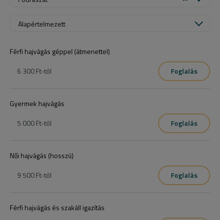
Alapértelmezett
Férfi hajvágás géppel (átmenettel)
6 300 Ft
-tól
Foglalás
Gyermek hajvágás
5 000 Ft
-tól
Foglalás
Női hajvágás (hosszú)
9 500 Ft
-tól
Foglalás
Férfi hajvágás és szakáll igazítás