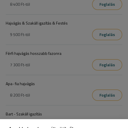
8 400 Ft
-tól
Foglalás
Hajvágás & Szakáll igazítás & Festés
9 500 Ft
-tól
Foglalás
Férfi hajvágás hosszabb fazonra
7 300 Ft
-tól
Foglalás
Apa- fia hajvágás
8 200 Ft
-tól
Foglalás
Bart - Szakáll igazítás
5 000 Ft
-tól
Foglalás