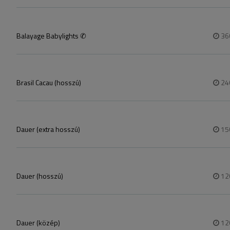
Balayage Babylights ✆
36
Brasil Cacau (hosszú)
24
Dauer (extra hosszú)
15
Dauer (hosszú)
12
Dauer (közép)
12