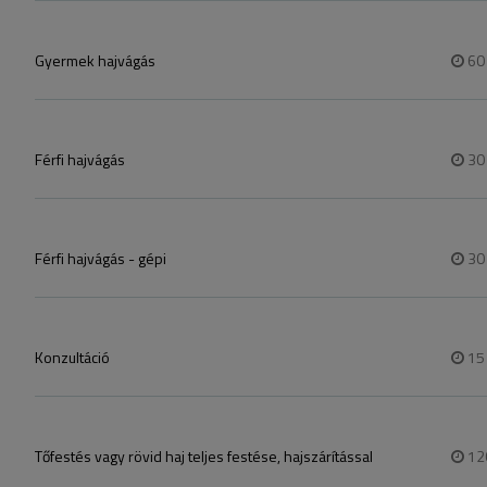
Gyermek hajvágás
6
Férfi hajvágás
3
Férfi hajvágás - gépi
3
Konzultáció
1
Tőfestés vagy rövid haj teljes festése, hajszárítással
12