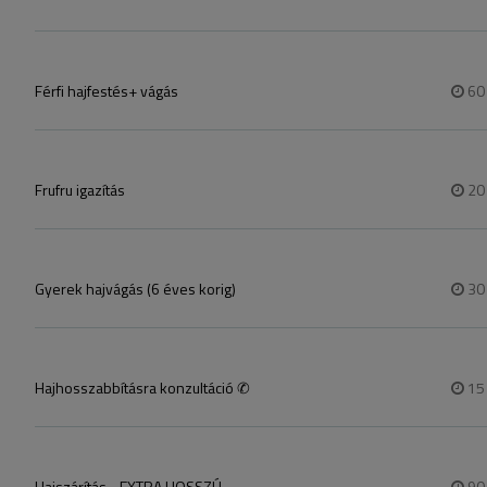
Férfi h​ajfestés​+ vágás
6
Frufru igazítás
2
Gyerek hajvágás (6 éves korig)
3
Hajhosszabbításra konzultáció ✆
1
Hajszárítás - EXTRA HOSSZÚ
9