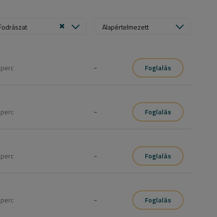
Fodrászat
Alapértelmezett
0
perc
~
Foglalás
0
perc
~
Foglalás
0
perc
~
Foglalás
0
perc
~
Foglalás