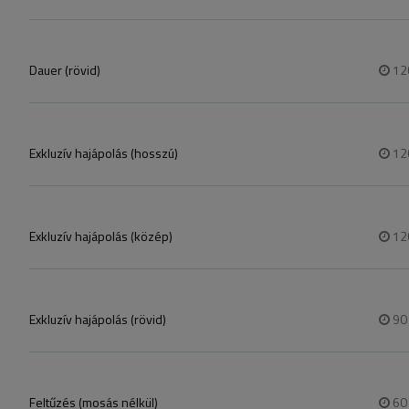
Dauer (rövid)
12
Exkluzív hajápolás (hosszú)
12
Exkluzív hajápolás (közép)
12
Exkluzív hajápolás (rövid)
9
Feltűzés (mosás nélkül)
6