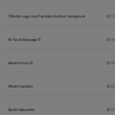
Tőfestés vagy rövid haj teljes festése, hajvágással
12
Air Touch Balayage ✆
36
Alkalmi frizura ✆
9
Alkalmi hajsütés
6
Ápoló hajkezelés
9