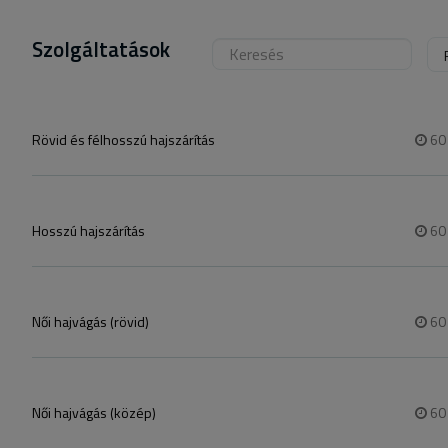
Szolgáltatások
Rövid és félhosszú hajszárítás
6
Hosszú hajszárítás
6
Női hajvágás (rövid)
6
Női hajvágás (közép)
6