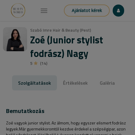
Ajánlatot kérek
Szabó Imre Hair & Beauty (Pest)
Zoé (Junior stylist
fodrász) Nagy
5
(14)
Szolgáltatások
Értékelések
Galéria
Bemutatkozás
Zoé vagyok junior stylist. Az álmom, hogy egyszer elismert fodrász
legyek.Már gyermekkoromtól kezdve érdekel a szépségipar, azon
belül a fodrászat. Körülbelül 4 évesen kezdett el vonzani a hajak