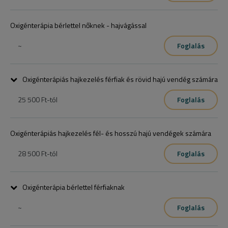
Oxigénterápia bérlettel nőknek - hajvágással
~
Foglalás
Oxigénterápiás hajkezelés férfiak és rövid hajú vendég számára
25 500 Ft
-tól
Foglalás
Oxigénterápiás hajkezelés fél- és hosszú hajú vendégek számára
28 500 Ft
-tól
Foglalás
Oxigénterápia bérlettel férfiaknak
~
Foglalás