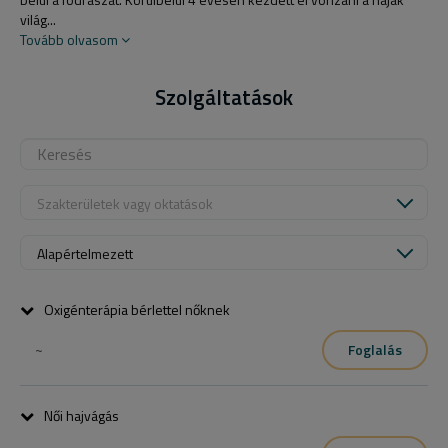
világ...
Tovább olvasom
Szolgáltatások
Szakterületek vagy oktatások
Alapértelmezett
Oxigénterápia bérlettel nőknek
~
Foglalás
Női hajvágás