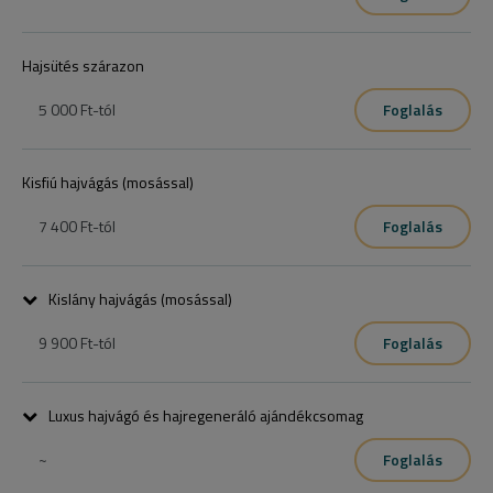
Hajsütés szárazon
5 000 Ft
-tól
Foglalás
Kisfiú hajvágás (mosással)
7 400 Ft
-tól
Foglalás
Kislány hajvágás (mosással)
9 900 Ft
-tól
Foglalás
Luxus hajvágó és hajregeneráló ajándékcsomag
~
Foglalás