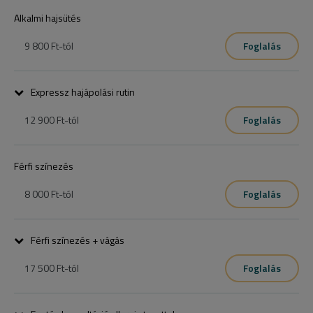
Alkalmi hajsütés
9 800 Ft
-tól
Foglalás
Expressz hajápolási rutin
12 900 Ft
-tól
Foglalás
Férfi színezés
8 000 Ft
-tól
Foglalás
Férfi színezés + vágás
17 500 Ft
-tól
Foglalás