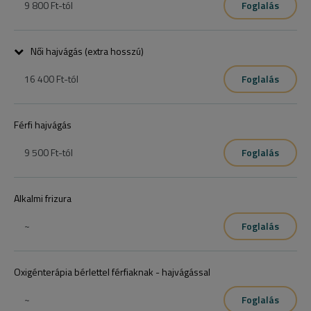
9 800 Ft
-tól
Foglalás
8.900.-,10.100.-,12.600.-
Női hajvágás (extra hosszú)
16 400 Ft
-tól
Foglalás
Férfi hajvágás
9 500 Ft
-tól
Foglalás
Alkalmi frizura
~
Foglalás
Oxigénterápia bérlettel férfiaknak - hajvágással
~
Foglalás