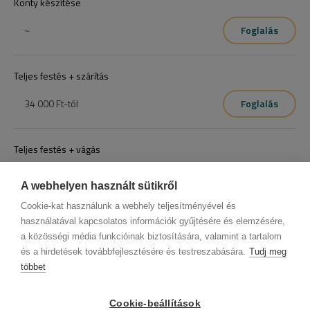
Konty készítése
vonatkozik pontosabb tájékoztatás miatt kerese fel szalonjainkat
~
Foglalás
Teljes festés + szárítás
34 000 Ft
-tól
Foglalás
Teljes festés + vágás
38 000 Ft
-tól
Foglalás
A webhelyen használt sütikről
Cookie-kat használunk a webhely teljesítményével és
használatával kapcsolatos információk gyűjtésére és elemzésére,
a közösségi média funkcióinak biztosítására, valamint a tartalom
és a hirdetések továbbfejlesztésére és testreszabására.
Tudj meg
többet
Cégadatok
BWNET adatkezelési tájékoztató
Magatartási kódex
Kapcsolat
Cookie-beállítások