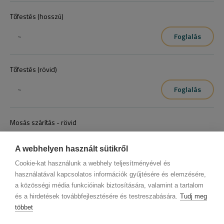
Tőfestés (hosszú)
~
Foglalás
Tőfestés (rövid)
~
Foglalás
Mosás szárítás - rövid
~
Foglalás
A webhelyen használt sütikről
Cookie-kat használunk a webhely teljesítményével és
használatával kapcsolatos információk gyűjtésére és elemzésére,
a közösségi média funkcióinak biztosítására, valamint a tartalom
és a hirdetések továbbfejlesztésére és testreszabására.
Tudj meg
többet
Cégadatok
BWNET adatkezelési tájékoztató