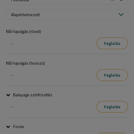
Alapértelmezett
Női hajvágás (rövid)
~
Foglalás
Női hajvágás (hosszú)
~
Foglalás
Balayage színfrissítés
~
Foglalás
Konzultáció alapján
Fonás