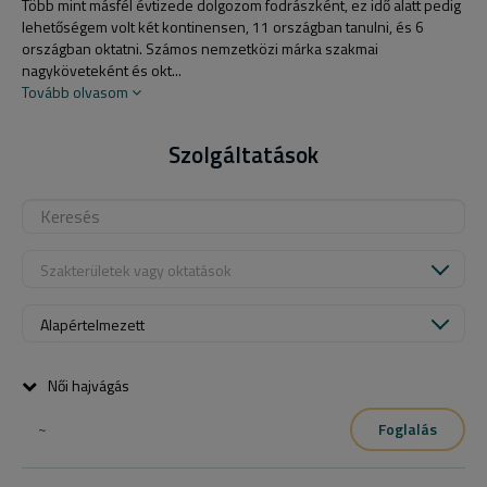
Több mint másfél évtizede dolgozom fodrászként, ez idő alatt pedig
lehetőségem volt két kontinensen, 11 országban tanulni, és 6
országban oktatni. Számos nemzetközi márka szakmai
nagyköveteként és okt...
Tovább olvasom
Szolgáltatások
Szakterületek vagy oktatások
Alapértelmezett
Női hajvágás
~
Foglalás
Mosást és szárítást is tartalmazza.