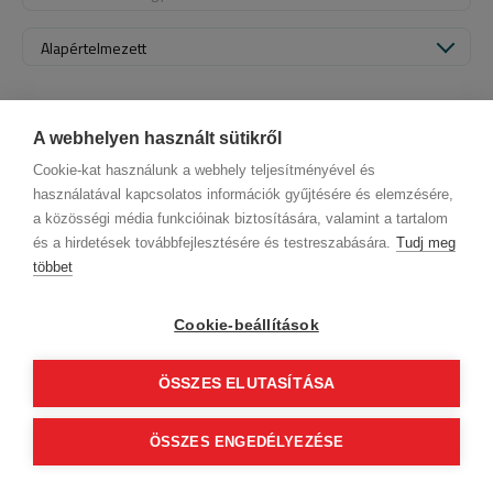
Alapértelmezett
A webhelyen használt sütikről
Cookie-kat használunk a webhely teljesítményével és
használatával kapcsolatos információk gyűjtésére és elemzésére,
a közösségi média funkcióinak biztosítására, valamint a tartalom
és a hirdetések továbbfejlesztésére és testreszabására.
Tudj meg
többet
ÁSZF (üzleti)
ÁSZF (szalonkereső - foglalás)
© 2012 Beauty World Net Kft. Minden jog fenntartva.
Cookie-beállítások
2.11.25
ÖSSZES ELUTASÍTÁSA
0
ÖSSZES ENGEDÉLYEZÉSE
Tovább