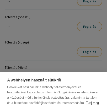
~
Foglalás
Tőfestés (hosszú)
~
Foglalás
Tőfestés (közép)
~
Foglalás
Tőfestés (rövid)
~
Foglalás
A webhelyen használt sütikről
Cookie-kat használunk a webhely teljesítményével és
használatával kapcsolatos információk gyűjtésére és elemzésére,
a közösségi média funkcióinak biztosítására, valamint a tartalom
és a hirdetések továbbfejlesztésére és testreszabására.
Tudj meg