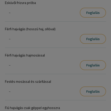
Esküvői frizura próba
~
Foglalás
Férfi hajvágás (hosszú haj, ollóval)
~
Foglalás
Férfi hajvágás hajmosással
~
Foglalás
Festés mosással és szárítással
~
Foglalás
Fiú hajvágás csak géppel egyhosszra