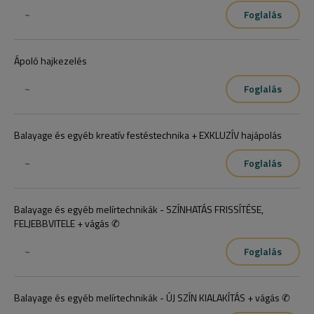
~
Foglalás
Ápoló hajkezelés
~
Foglalás
Balayage és egyéb kreatív festéstechnika + EXKLUZÍV hajápolás
~
Foglalás
Balayage és egyéb melírtechnikák - SZÍNHATÁS FRISSÍTÉSE,
FELJEBBVITELE + vágás ✆
~
Foglalás
Balayage és egyéb melírtechnikák - ÚJ SZÍN KIALAKÍTÁS + vágás ✆