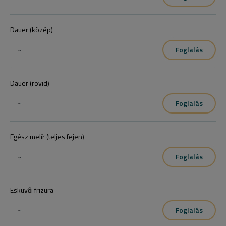
Dauer (közép)
~
Foglalás
Dauer (rövid)
~
Foglalás
Egész melír (teljes fejen)
~
Foglalás
Esküvői frizura
~
Foglalás