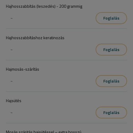
Hajhosszabbítás (leszedés) - 200 grammig
~
Foglalás
Hajhosszabbításhoz keratinozás
~
Foglalás
Hajmosás-szárítás
~
Foglalás
Hajsütés
~
Foglalás
Mosás száritás hajsütéssel – extra hosszú