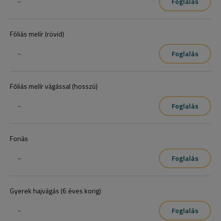
~
Foglalás
Fóliás melír (rövid)
~
Foglalás
Fóliás melír vágással (hosszú)
~
Foglalás
Fonás
~
Foglalás
Gyerek hajvágás (6 éves korig)
~
Foglalás