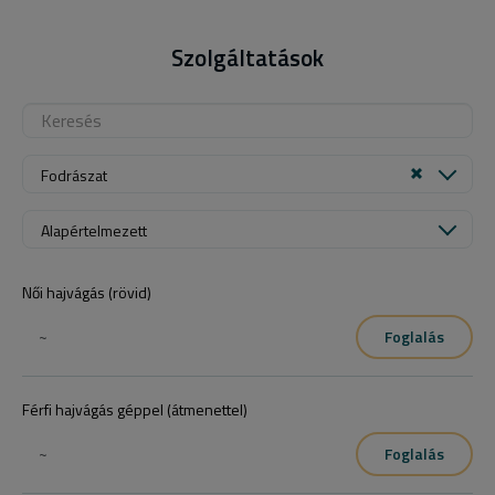
Szolgáltatások
Fodrászat
Alapértelmezett
Női hajvágás (rövid)
~
Foglalás
Férfi hajvágás géppel (átmenettel)
~
Foglalás