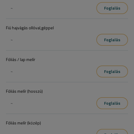
~
Foglalás
Fiú hajvágás ollóval,géppel
~
Foglalás
Fóliás / lap melír
~
Foglalás
Fóliás melír (hosszú)
~
Foglalás
Fóliás melír (közép)