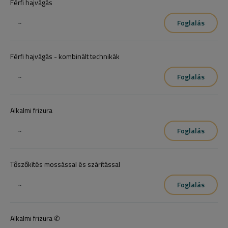
Férfi hajvágás
~
Foglalás
Férfi hajvágás - kombinált technikák
~
Foglalás
Alkalmi frizura
~
Foglalás
Tőszőkítés mossással és szárítással
~
Foglalás
Alkalmi frizura ✆