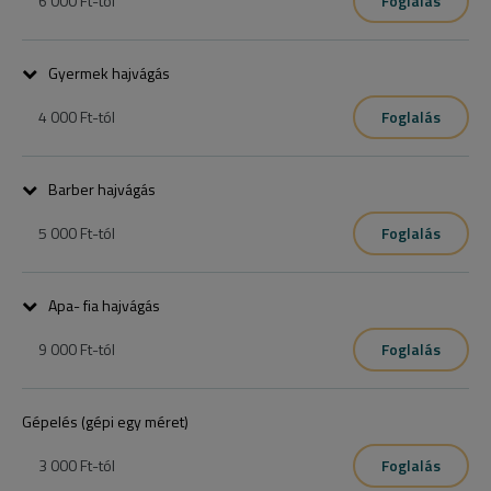
6 000 Ft
-tól
Foglalás
50perc
Gyermek hajvágás
4 000 Ft
-tól
Foglalás
Barber hajvágás
5 000 Ft
-tól
Foglalás
Apa- fia hajvágás
9 000 Ft
-tól
Foglalás
5 eves kortol 10 eves korig!!
Gépelés (gépi egy méret)
3 000 Ft
-tól
Foglalás