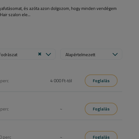
lyafutásomat, és azóta azon dolgozom, hogy minden vendégem
ir szalon ele...
Fodrászat
Alapértelmezett
0
perc
4 000 Ft
-tól
Foglalás
5
perc
~
Foglalás
0
perc
~
Foglalás