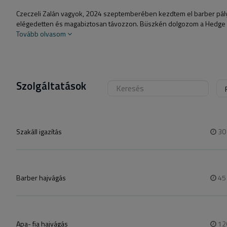
Czeczeli Zalán vagyok, 2024 szeptemberében kezdtem el barber pá
elégedetten és magabiztosan távozzon. Büszkén dolgozom a Hedge Ha
Tovább olvasom
Szolgáltatások
Szakáll igazítás
3
Barber hajvágás
4
Apa- fia hajvágás
12