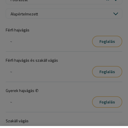
Alapértelmezett
Férfi hajvágás
~
Foglalás
Férfi hajvágás és szakáll vágás
~
Foglalás
Gyerek hajvágás ✆
~
Foglalás
Szakáll vágás