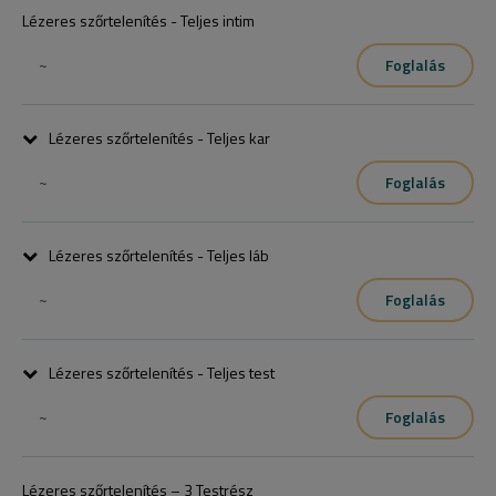
Lézeres szőrtelenítés - Teljes intim
~
Foglalás
Lézeres szőrtelenítés - Teljes kar
~
Foglalás
Lézeres szőrtelenítés - Teljes láb
~
Foglalás
Lézeres szőrtelenítés - Teljes test
~
Foglalás
Női (hónalj, teljes kar, intim, teljes láb),Férfi (váll, nyak, mellkas, hát)
Lézeres szőrtelenítés – 3 Testrész