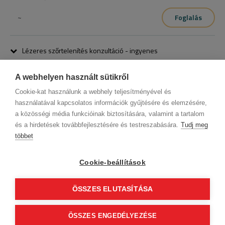
~
Foglalás
Lézeres szőrtelenítés konzultáció - ingyenes
~
Foglalás
A webhelyen használt sütikről
Első alkalom előtt ajánlott, hogy megbeszéljük a kezelés menetét és 
Cookie-kat használunk a webhely teljesítményével és
próbalövést végezzünk.
használatával kapcsolatos információk gyűjtésére és elemzésére,
a közösségi média funkcióinak biztosítására, valamint a tartalom
és a hirdetések továbbfejlesztésére és testreszabására.
Tudj meg
többet
Cégadatok
BWNET adatkezelési tájékoztató
Magatartási kódex
Kapcsolat
Cookie-beállítások
Partnereink
ÁSZF (üzleti)
ÁSZF (szalonkereső - foglalás)
Kövess minket!
ÖSSZES ELUTASÍTÁSA
0
ÖSSZES ENGEDÉLYEZÉSE
Tovább
© 2012 Beauty World Net Kft. Minden jog fenntartva.