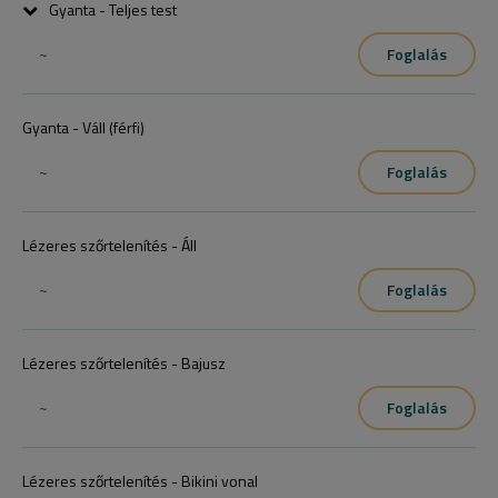
Gyanta - Teljes test
~
Foglalás
Női teljes test (hónalj, teljes kar, teljes láb, intim)Férfi teljes test (váll, 
hát, mellkas, nyak)
Gyanta - Váll (férfi)
~
Foglalás
Lézeres szőrtelenítés - Áll
~
Foglalás
Lézeres szőrtelenítés - Bajusz
~
Foglalás
Lézeres szőrtelenítés - Bikini vonal