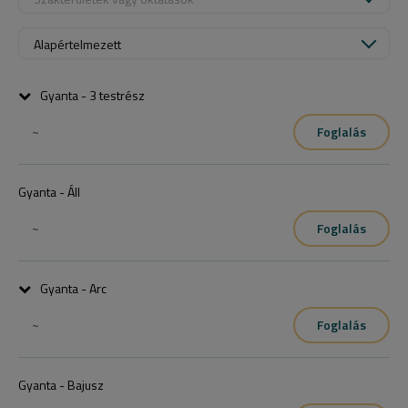
Alapértelmezett
Gyanta - 3 testrész
~
Foglalás
Szabadon választható bármelyik 3 testrész
Gyanta - Áll
~
Foglalás
Gyanta - Arc
~
Foglalás
Teljes arc (pajesz, bajusz, áll)
Gyanta - Bajusz