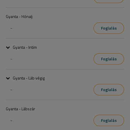
Gyanta - Hónalj
~
Foglalás
Gyanta - Intim
~
Foglalás
Teljes intim (bikinivonal, fazon, farpofák közötti rész)
Gyanta - Láb végig
~
Foglalás
Gyanta - Lábszár
~
Foglalás