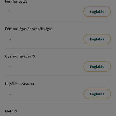
Férfi hajfestés
~
Foglalás
Férfi hajvágás és szakáll vágás
~
Foglalás
Gyerek hajvágás ✆
~
Foglalás
Hajsütés szárazon
~
Foglalás
Melír ✆