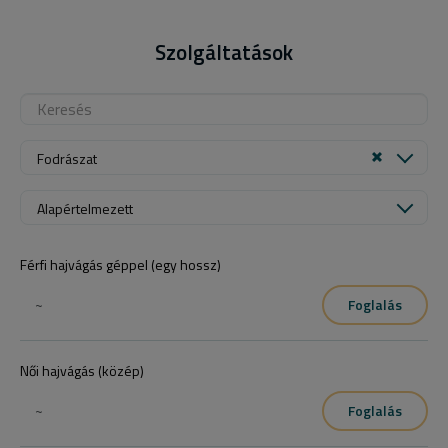
Szolgáltatások
Fodrászat
Alapértelmezett
Férfi hajvágás géppel (egy hossz)
~
Foglalás
Női hajvágás (közép)
~
Foglalás