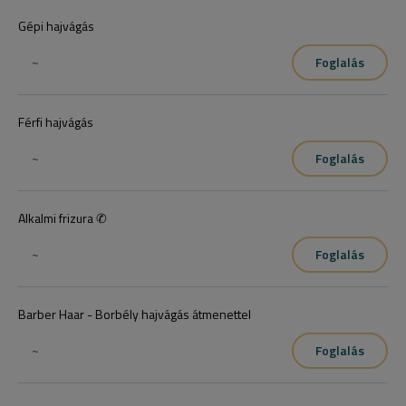
Gépi hajvágás
~
Foglalás
Férfi hajvágás
~
Foglalás
Alkalmi frizura ✆
~
Foglalás
Barber Haar - Borbély hajvágás átmenettel
~
Foglalás