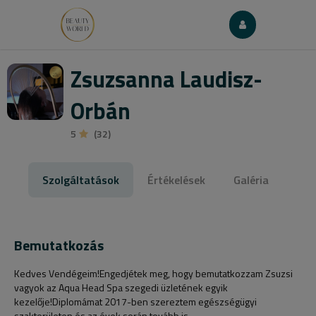
Zsuzsanna Laudisz-
Orbán
5
(32)
Szolgáltatások
Értékelések
Galéria
Bemutatkozás
Kedves Vendégeim!Engedjétek meg, hogy bemutatkozzam Zsuzsi
vagyok az Aqua Head Spa szegedi üzletének egyik
kezelője!Diplomámat 2017-ben szereztem egészségügyi
szakterületen és az évek során tovább is...