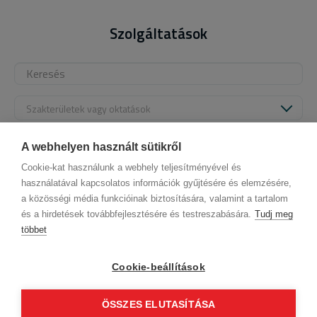
Szolgáltatások
Szakterületek vagy oktatások
Alapértelmezett
A webhelyen használt sütikről
Cookie-kat használunk a webhely teljesítményével és
használatával kapcsolatos információk gyűjtésére és elemzésére,
a közösségi média funkcióinak biztosítására, valamint a tartalom
és a hirdetések továbbfejlesztésére és testreszabására.
Tudj meg
többet
Cégadatok
BWNET adatkezelési tájékoztató
Magatartási kódex
Kapcsolat
Cookie-beállítások
Partnereink
ÁSZF (üzleti)
ÁSZF (szalonkereső - foglalás)
Kövess minket!
ÖSSZES ELUTASÍTÁSA