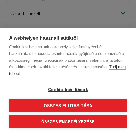
Alapértelmezett
A webhelyen használt sütikről
Cookie-kat használunk a webhely teljesítményével és
használatával kapcsolatos információk gyűjtésére és elemzésére,
a közösségi média funkcióinak biztosítására, valamint a tartalom
és a hirdetések továbbfejlesztésére és testreszabására.
Tudj meg
többet
Cégadatok
BWNET adatkezelési tájékoztató
Magatartási kódex
Kapcsolat
Cookie-beállítások
Partnereink
ÁSZF (üzleti)
ÁSZF (szalonkereső - foglalás)
Kövess minket!
ÖSSZES ELUTASÍTÁSA
0
ÖSSZES ENGEDÉLYEZÉSE
Tovább
© 2012 Beauty World Net Kft. Minden jog fenntartva.
2.11.25