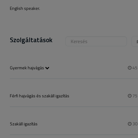
English speaker.
Szolgáltatások
Gyermek hajvágás
4
6-12 éves korig.
Férfi hajvágás és szakáll igazítás
7
Szakáll igazítás
3