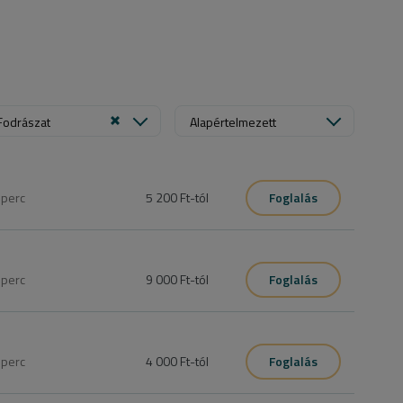
Fodrászat
Alapértelmezett
5
perc
5 200 Ft
-tól
Foglalás
5
perc
9 000 Ft
-tól
Foglalás
0
perc
4 000 Ft
-tól
Foglalás