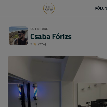
RÓLU
CUT N FADE
Csaba Fórizs
5
(274)