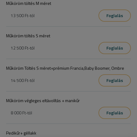
Műköröm töltés M méret
13 500 Ft
-tól
Foglalás
Műköröm töltés S méret
12 500 Ft
-tól
Foglalás
Műköröm Töltés S méret+prémium Francia,Baby Boomer, Ombre
14 500 Ft
-tól
Foglalás
Műköröm végleges eltávolítás + manikűr
8 000 Ft
-tól
Foglalás
Pedikűr+ géllakk