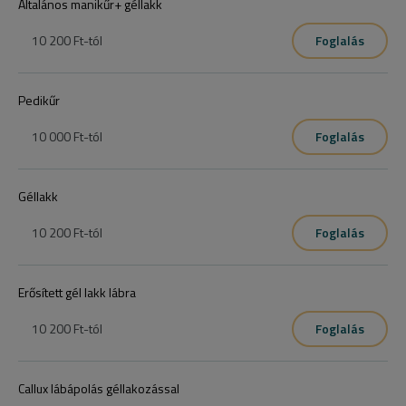
Általános manikűr+ géllakk
10 200 Ft
-tól
Foglalás
Pedikűr
10 000 Ft
-tól
Foglalás
Géllakk
10 200 Ft
-tól
Foglalás
Erősített gél lakk lábra
10 200 Ft
-tól
Foglalás
Callux lábápolás géllakozással