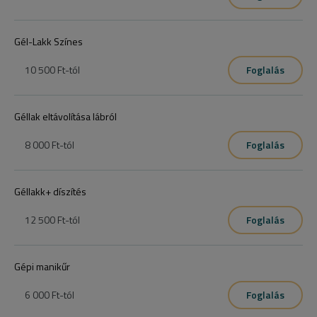
Gél-Lakk Színes
10 500 Ft
-tól
Foglalás
Géllak eltávolítása lábról
8 000 Ft
-tól
Foglalás
Géllakk+ díszítés
12 500 Ft
-tól
Foglalás
Gépi manikűr
6 000 Ft
-tól
Foglalás