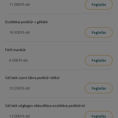
11 000 Ft
-tól
Foglalás
Esztétikai pedikűr + géllakk
16 500 Ft
-tól
Foglalás
Férfi manikűr
6 000 Ft
-tól
Foglalás
Gél lakk csere lábra pedikűr nélkül
10 200 Ft
-tól
Foglalás
Gél lakk végleges eltávolítása esztétikai pedikűrrel
13 000 Ft
-tól
Foglalás