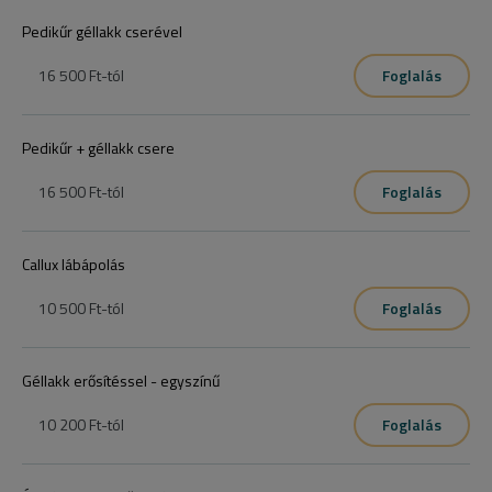
Pedikűr géllakk cserével
16 500 Ft
-tól
Foglalás
Pedikűr + géllakk csere
16 500 Ft
-tól
Foglalás
Callux lábápolás
10 500 Ft
-tól
Foglalás
Géllakk erősítéssel - egyszínű
10 200 Ft
-tól
Foglalás