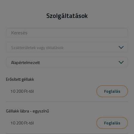
Szolgáltatások
Szakterületek vagy oktatások
Alapértelmezett
Erősített géllakk
10 200 Ft
-tól
Foglalás
Géllakk lábra - egyszínű
10 200 Ft
-tól
Foglalás