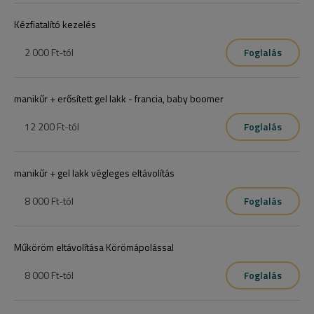
Kézfiatalító kezelés
2 000 Ft
-tól
Foglalás
manikűr + erősített gel lakk - francia, baby boomer
12 200 Ft
-tól
Foglalás
manikűr + gel lakk végleges eltávolítás
8 000 Ft
-tól
Foglalás
Műköröm eltávolítása Körömápolással
8 000 Ft
-tól
Foglalás