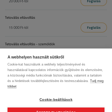
20 000 Ft
-tól
Foglalás
Tetoválás eltávolítás
15 000 Ft
-tól
Foglalás
Tetoválás eltávolítás - szemöldök
20 000 Ft
-tól
Foglalás
A webhelyen használt sütikről
Cookie-kat használunk a webhely teljesítményével és
használatával kapcsolatos információk gyűjtésére és elemzésére,
a közösségi média funkcióinak biztosítására, valamint a tartalom
és a hirdetések továbbfejlesztésére és testreszabására.
Tudj meg
többet
Cégadatok
BWNET adatkezelési tájékoztató
Magatartási kódex
Kapcsolat
Cookie-beállítások
Partnereink
ÁSZF (üzleti)
ÁSZF (szalonkereső - foglalás)
Kövess minket!