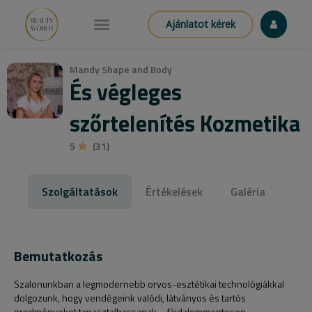
Ajánlatot kérek
Mandy Shape and Body
És végleges
szőrtelenítés Kozmetika
5
(31)
Szolgáltatások
Értékelések
Galéria
Bemutatkozás
Szalonunkban a legmodernebb orvos-esztétikai technológiákkal
dolgozunk, hogy vendégeink valódi, látványos és tartós
eredményeket tapasztalhassanak – fájdalommentesen,