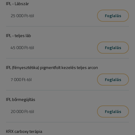
IPL - Lábszár
25 000 Ft
-tól
Foglalás
IPL - teljes láb
45 000 Ft
-tól
Foglalás
IPL (fényesztétika) pigmentfolt kezelés teljes arcon
7 000 Ft
-tól
Foglalás
IPL bőrmegújítás
20 000 Ft
-tól
Foglalás
KRX carboxy terápia