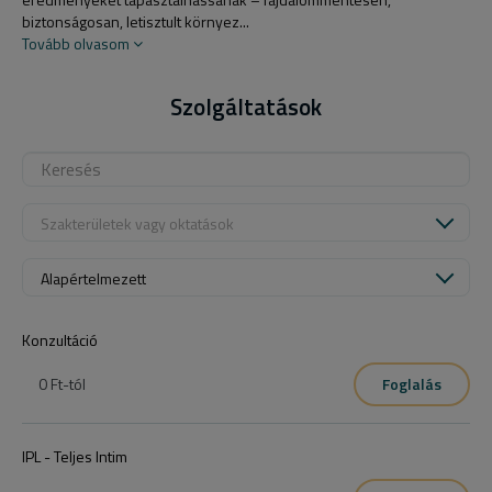
biztonságosan, letisztult környez...
Tovább olvasom
Szolgáltatások
Szakterületek vagy oktatások
Alapértelmezett
Konzultáció
0 Ft
-tól
Foglalás
IPL - Teljes Intim