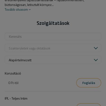
biztonságosan, letisztult környez...
Tovább olvasom
Szolgáltatások
Szakterületek vagy oktatások
Alapértelmezett
Konzultáció
0 Ft
-tól
Foglalás
IPL - Teljes Intim