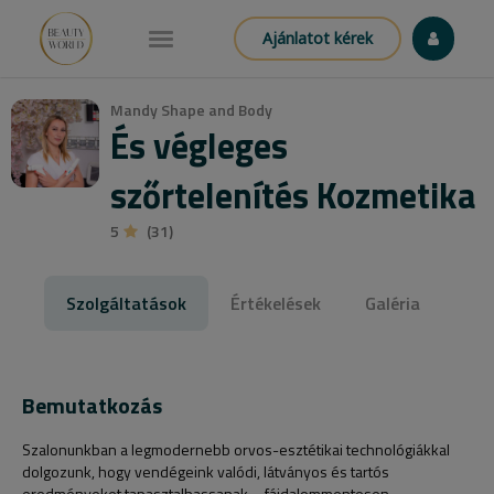
Ajánlatot kérek
Mandy Shape and Body
És végleges
szőrtelenítés Kozmetika
5
(31)
Szolgáltatások
Értékelések
Galéria
Bemutatkozás
Szalonunkban a legmodernebb orvos-esztétikai technológiákkal
dolgozunk, hogy vendégeink valódi, látványos és tartós
eredményeket tapasztalhassanak – fájdalommentesen,