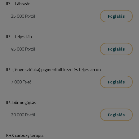
IPL - Lábszár
25 000 Ft
-tól
Foglalás
IPL - teljes láb
45 000 Ft
-tól
Foglalás
IPL (fényesztétika) pigmentfolt kezelés teljes arcon
7 000 Ft
-tól
Foglalás
IPL bőrmegújítás
20 000 Ft
-tól
Foglalás
KRX carboxy terápia