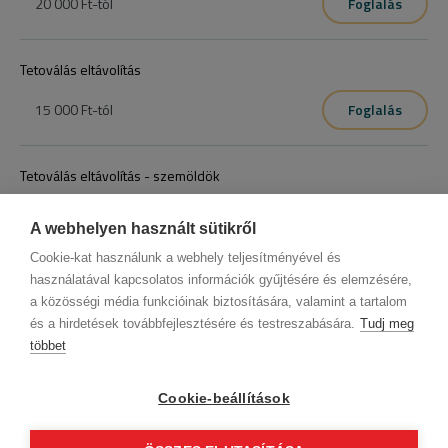
20 000 Ft
-tól
Foglalás
Tetoválás eltávolítás
15 000 Ft
-tól
Foglalás
Tetoválás eltávolítás - szemöldök
20 000 Ft
-tól
Foglalás
A webhelyen használt sütikről
Cookie-kat használunk a webhely teljesítményével és
használatával kapcsolatos információk gyűjtésére és elemzésére,
a közösségi média funkcióinak biztosítására, valamint a tartalom
és a hirdetések továbbfejlesztésére és testreszabására.
Tudj meg
többet
Cégadatok
BWNET adatkezelési tájékoztató
Magatartási kódex
Kapcsolat
Cookie-beállítások
Partnereink
ÁSZF (üzleti)
ÁSZF (szalonkereső - foglalás)
Kövess minket!