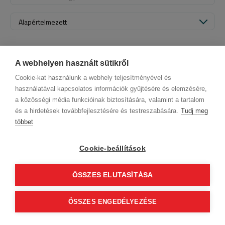
Alapértelmezett
A webhelyen használt sütikről
Cookie-kat használunk a webhely teljesítményével és
használatával kapcsolatos információk gyűjtésére és elemzésére,
a közösségi média funkcióinak biztosítására, valamint a tartalom
és a hirdetések továbbfejlesztésére és testreszabására.
Tudj meg
többet
Cégadatok
BWNET adatkezelési tájékoztató
Magatartási kódex
Kapcsolat
Cookie-beállítások
Partnereink
ÁSZF (üzleti)
ÁSZF (szalonkereső - foglalás)
Kövess minket!
ÖSSZES ELUTASÍTÁSA
0
ÖSSZES ENGEDÉLYEZÉSE
Tovább
© 2012 Beauty World Net Kft. Minden jog fenntartva.
2.11.25