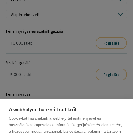
Alapértelmezett
Férfi hajvágás és szakáll igazítás
10 000 Ft
-tól
Foglalás
Szakáll igazítás
5 000 Ft
-tól
Foglalás
Férfi hajvágás
6 000 Ft
-tól
Foglalás
A webhelyen használt sütikről
Cookie-kat használunk a webhely teljesítményével és
használatával kapcsolatos információk gyűjtésére és elemzésére,
a közösségi média funkcióinak biztosítására, valamint a tartalom