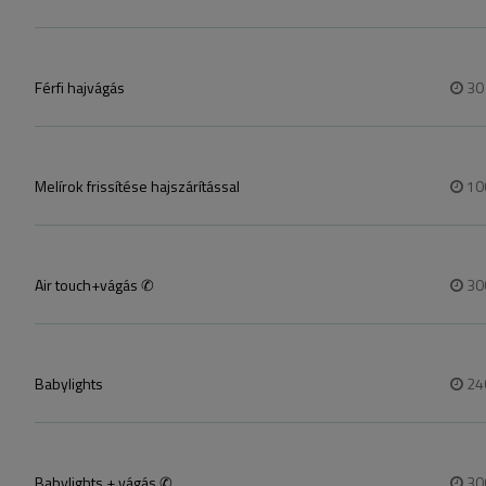
Férfi hajvágás
3
Melírok frissítése hajszárítással
10
Air touch+vágás ✆
30
Babylights
24
Babylights + vágás ✆
30