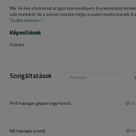
Már 24 éve a fodrászat az igazi szenvedélyem. A szakma több terüle
való munkáról, de a szívem csücske mégis a szalon munka maradt. A vá
Tovább olvasom
Képesítések
Fodrász
Szolgáltatások
Férfi hajvágás géppel (egy hossz)
1
Női hajvágás (rövid)
5