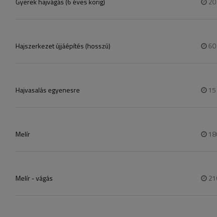
Gyerek hajvágás (6 éves korig)
2
Hajszerkezet újjáépítés (hosszú)
6
Hajvasalás egyenesre
1
Melír
18
Melír - vágás
21