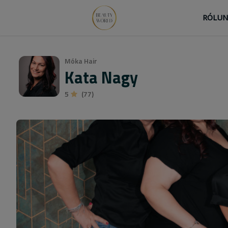
RÓLU
Móka Hair
Kata Nagy
5
(77)