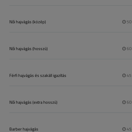
Női hajvágás (közép)
5
Női hajvágás (hosszú)
6
Férfi hajvágás és szakáll igazítás
4
Női hajvágás (extra hosszú)
6
Barber hajvágás
4