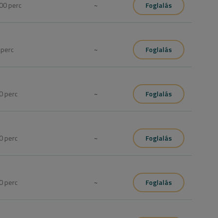
00
perc
~
Foglalás
5
perc
~
Foglalás
0
perc
~
Foglalás
0
perc
~
Foglalás
0
perc
~
Foglalás