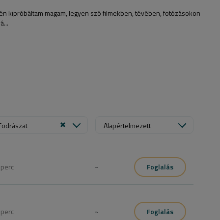
tén kipróbáltam magam, legyen szó filmekben, tévében, fotózásokon
...
Fodrászat
Alapértelmezett
5
perc
~
Foglalás
0
perc
~
Foglalás