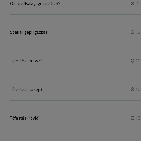
Ombre/Balayage festés ✆
21
Szakáll gépi igazítás
1
Tőfestés (hosszú)
10
Tőfestés (közép)
10
Tőfestés (rövid)
10