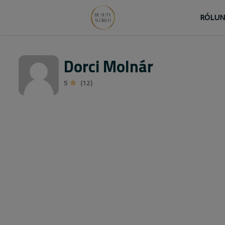
RÓLU
Dorci Molnár
5
(12)