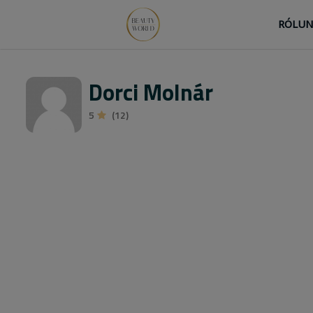
RÓLU
Dorci Molnár
5
(12)