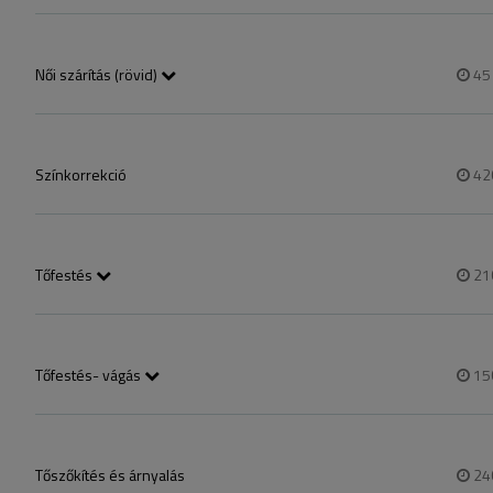
Rövidtől vállig érő haj szárítása és formázása. Konzultációval és szem
Női szárítás (rövid)
4
Rövid haj szárítása és formázása.

Konzultációval és személyre szabott hajápolással.
Színkorrekció
42
Tőfestés
21
A szolgáltatás L’Oréal 
1. Majirel - tartós ha
minőség.

Tőfestés- vágás
15
A szolgáltatás L’Oréal 
2. INOA - ODS technoló
valamint

hajfesték.
női hajvágást szárításs
Tőszőkítés és árnyalás
24