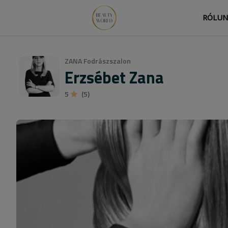
RÓLU
ZANA Fodrászszalon
Erzsébet Zana
5
(5)