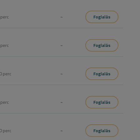
5
perc
~
Foglalás
unk!  

2 éves korig lehet igénybe venni.
0
perc
~
Foglalás
l; konzultációval, személyre szabott hajápolási ajánlással.
0
perc
~
Foglalás
gyedülálló abban, hogy levegőt használ a a haj 
 átmenetes színkeverék eléréséhez. Az eredmény elérése 
kre osztjuk, és fóliával vagy átlátszó fóliával kiemeljük, 
e vagy ombre haj készítésekor használt szabadkézi 
0
perc
~
Foglalás
 komplex ápolás, összetett megoldás a hajnak,

 vagyis egyszerre két hajproblémát old meg.
0
perc
~
Foglalás