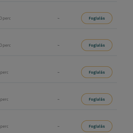
0
perc
~
Foglalás
0
perc
~
Foglalás
zú hajon
0
perc
~
Foglalás
0
perc
~
Foglalás
rítása és formázása. Konzultációval és személyre szabott 
5
perc
~
Foglalás