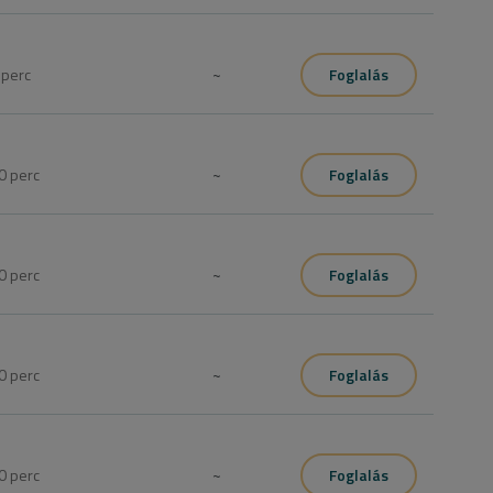
élyre szabott hajápolással.
5
perc
~
Foglalás
0
perc
~
Foglalás
0
perc
~
Foglalás
hajfestéket és L’Oréal Professionel hajmosást tartalmaz.

jfesték erősen koncentrált ápoló hatóanyagokkal. Prémium 
0
perc
~
Foglalás
hajfestéket és L’Oréal Professionel hajmosást tartalmaz, 
giájával gazdagított, olaj alapú, ammóniamentes tartós 
al; konzultációval, személyre szabott hajápolási ajánlással.
0
perc
~
Foglalás