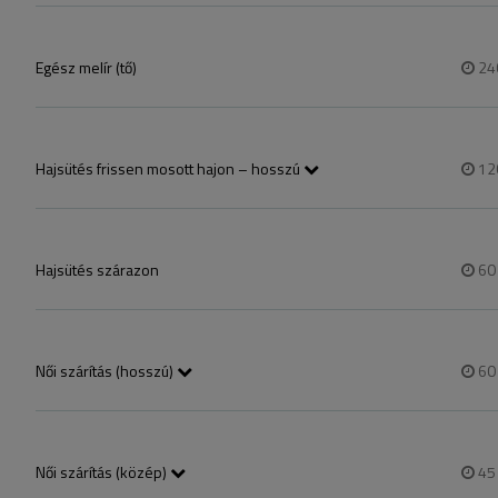
Egész melír (tő)
24
Hajsütés frissen mosott hajon – hosszú
12
Konty- hajsütés-hoss
Hajsütés szárazon
6
Női szárítás (hosszú)
6
Hátközépig érő haj szá
hajápolással.
Női szárítás (közép)
4