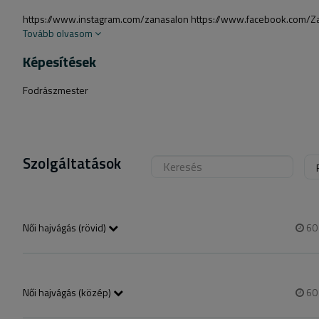
https://www.instagram.com/zanasalon https://www.facebook.com/Zan
Tovább olvasom
Képesítések
Fodrászmester
Szolgáltatások
Női hajvágás (rövid)
6
Női hajvágás szárítássa
Női hajvágás (közép)
6
Női hajvágás szárítással; konzultációval, személyre szabott hajápolási 