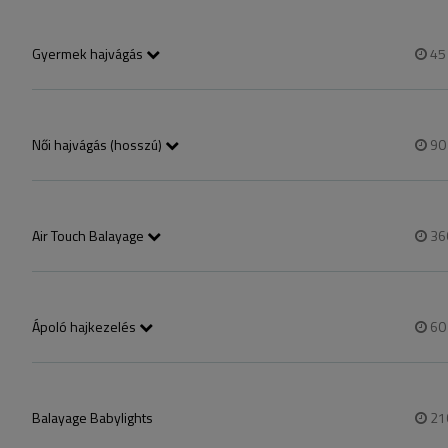
Gyermek hajvágás
4
A Kisebbekre is gondolt
A gyermek hajvágást 1
Női hajvágás (hosszú)
9
Női hajvágás szárítássa
Air Touch Balayage
36
Az AirTouch technika e
szétválasztásához az
érdekében a hajat része
ellentétben a balayag
Ápoló hajkezelés
6
technikákkal.
Kérastase #fusiodose -
#2in1 megoldás nyújt,
Balayage Babylights
21