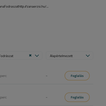
aFodraszathttp://zanaerzsi.hu/...
Fodrászat
Alapértelmezett
0
perc
~
Foglalás
l; konzultációval, személyre szabott hajápolási ajánlással.
0
perc
~
Foglalás
ajánlással.