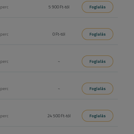
5
perc
5 900 Ft
-tól
Foglalás
0
perc
0 Ft
-tól
Foglalás
0
perc
~
Foglalás
0
perc
~
Foglalás
0
perc
24 500 Ft
-tól
Foglalás
ssza (Oxigénterápia hajgyógyászati vizsgálattal) a szükséges 
en velünk telefonon, különben nem biztos, hogy a kezelés 