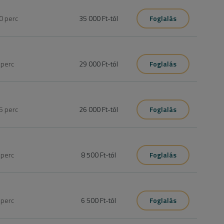
0
perc
35 000 Ft
-tól
Foglalás
ztül. Az időtartam és ár függ a felhasznált anyagmennyiségtől 
0
perc
29 000 Ft
-tól
Foglalás
5
perc
26 000 Ft
-tól
Foglalás
0
perc
8 500 Ft
-tól
Foglalás
0
perc
6 500 Ft
-tól
Foglalás
lenül egyeztessen velünk telefonon
, különben nem biztos, 