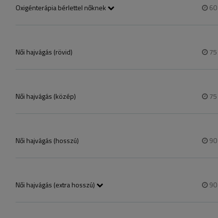
Oxigénterápia bérlettel nőknek
6
5 alkalmas bérlet + 1 ajándék vágás
Női hajvágás (rövid)
7
Női hajvágás (közép)
7
Női hajvágás (hosszú)
9
Női hajvágás (extra hosszú)
9