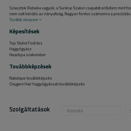
Sziasztok Rebeka vagyok, a Surányi Szalon csapatát erősítem mint fo
nem volt kérdés az irányultság. Nagyon fontos számomra a precízitás.
Tovább olvasom
Képesítések
Top Stylist Fodrász
Hajgyógyász
Headspa szakember
Továbbképzések
Natulique továbbképzés
Oxygeni Hair hajgyógyászati továbbképzés
Szolgáltatások