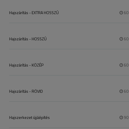
hogy a konzultáció elvégezhető. (Pl hajmosás pontosan 2 nappal a konz
Hajszárítás - EXTRA HOSSZÚ
6
Hajszárítás - HOSSZÚ
6
Hajszárítás - KÖZÉP
6
Hajszárítás - RÖVID
6
Hajszerkezet újjáépítés
9