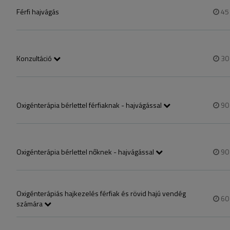
Férfi hajvágás
4
Konzultáció
3
Oxigénterápia bérlettel férfiaknak - hajvágással
9
1 alkalom bérlettel fizetve
Oxigénterápia bérlettel nőknek - hajvágással
9
1 alkalom bérlettel fizetve
Oxigénterápiás hajkezelés férfiak és rövid hajú vendég
6
számára
Ha Ön új vendég, kérjük, hogy a vizsgálattal együtti szolgáltatást vála
időtartam miatt! Az időpont foglalást követően feltétlenül egyeztess