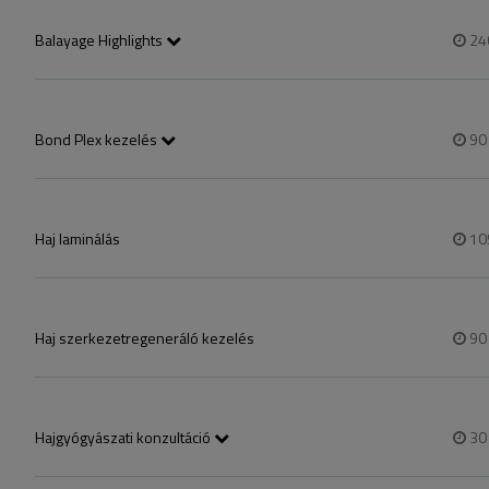
A foglalás előtt telefonos egyeztetés szükséges!
Balayage Highlights
24
Csak telefonos egyeztetést követően foglalható munkatársunkon keres
és hajhossztól.

A foglalás előtt telefonos egyeztetés szükséges!
Bond Plex kezelés
9
Hajkötés erősítő kezelés
Haj laminálás
10
Haj szerkezetregeneráló kezelés
9
Hajgyógyászati konzultáció
3
Ha Ön új vendég kérjük, hogy 
az időpont foglalást követően feltét