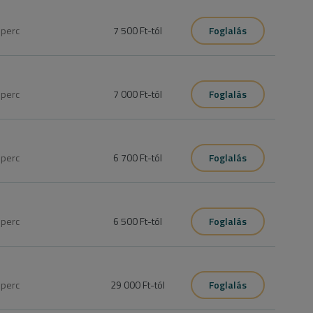
ultáció előtt szükséges! stb). 
0
perc
7 500 Ft
-tól
Foglalás
0
perc
7 000 Ft
-tól
Foglalás
0
perc
6 700 Ft
-tól
Foglalás
0
perc
6 500 Ft
-tól
Foglalás
0
perc
29 000 Ft
-tól
Foglalás