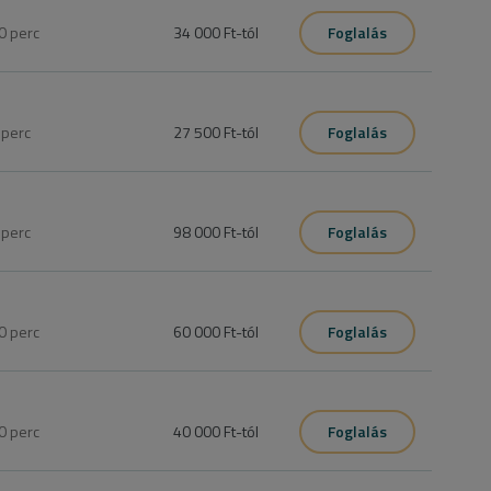
séges!)
0
perc
34 000 Ft
-tól
Foglalás
za a szükséges időtartam miatt! Az időpont foglalást követően 
 a kezelés elvégezhető. (Pl hajmosás pontosan 2 nappal a 
0
perc
27 500 Ft
-tól
Foglalás
ssza (Oxigénterápia hajgyógyászati vizsgálattal) a szükséges 
en velünk telefonon, különben nem biztos, hogy a kezelés 
séges!)
0
perc
98 000 Ft
-tól
Foglalás
0
perc
60 000 Ft
-tól
Foglalás
ztül. Az időtartam és ár függ a felhasznált anyagmennyiségtől 
0
perc
40 000 Ft
-tól
Foglalás
ztül. Az időtartam és ár függ a felhasznált anyagmennyiségtől 