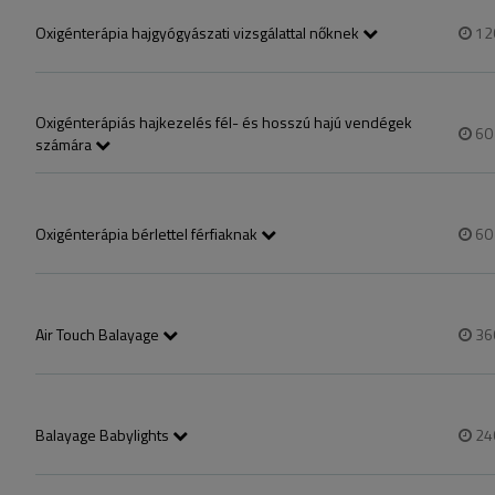
elvégezhető. (Pl hajmosás pontosan 2 nappal a konzultáció előtt szük
Oxigénterápia hajgyógyászati vizsgálattal nőknek
12
Ha Ön új vendég, kérjük ezt a vizsgálattal együtti szolgáltatást válass
feltétlenül egyeztessen velünk telefonon, különben nem biztos, hogy
konzultáció előtt szükséges!)
Oxigénterápiás hajkezelés fél- és hosszú hajú vendégek
6
számára
Ha Ön új vendég, kérjük, hogy a vizsgálattal együtti szolgáltatást vála
időtartam miatt! Az időpont foglalást követően feltétlenül egyeztess
elvégezhető. (Pl hajmosás pontosan 2 nappal a konzultáció előtt szük
Oxigénterápia bérlettel férfiaknak
6
5 alkalmas bérlet + 1 ajándék vágás
Air Touch Balayage
36
Csak telefonos egyeztetést követően foglalható munkatársunkon keres
és hajhossztól.

A foglalás előtt telefonos egyeztetés szükséges!
Balayage Babylights
24
Csak telefonos egyeztetést követően foglalható munkatársunkon keres
és hajhossztól.
