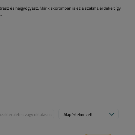
drász és hajgyógyász. Már kiskoromban is ez a szakma érdekelt így
..
Szakterületek vagy oktatások
Alapértelmezett