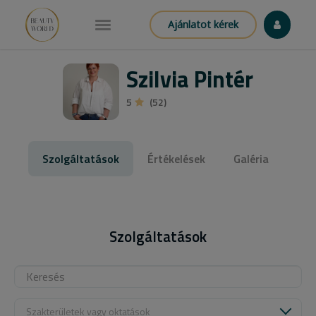
Ajánlatot kérek
Szilvia Pintér
5
(52)
Szolgáltatások
Értékelések
Galéria
Szolgáltatások
Szakterületek vagy oktatások