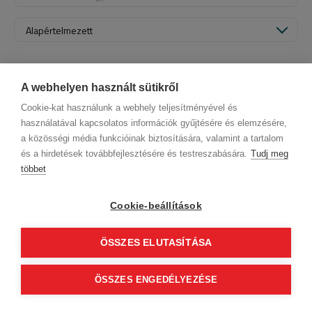
Alapértelmezett
A webhelyen használt sütikről
Cookie-kat használunk a webhely teljesítményével és
használatával kapcsolatos információk gyűjtésére és elemzésére,
a közösségi média funkcióinak biztosítására, valamint a tartalom
és a hirdetések továbbfejlesztésére és testreszabására.
Tudj meg
többet
Cégadatok
BWNET adatkezelési tájékoztató
Magatartási kódex
Kapcsolat
Cookie-beállítások
Partnereink
ÁSZF (üzleti)
ÁSZF (szalonkereső - foglalás)
Kövess minket!
ÖSSZES ELUTASÍTÁSA
0
ÖSSZES ENGEDÉLYEZÉSE
Tovább
© 2012 Beauty World Net Kft. Minden jog fenntartva.
2.11.25