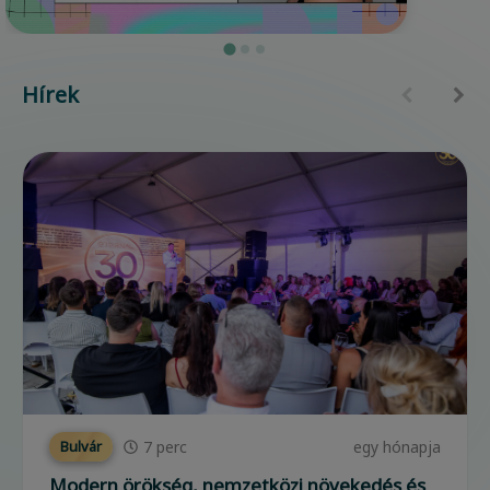
Hírek
7
perc
egy hónapja
Bulvár
Modern örökség, nemzetközi növekedés és