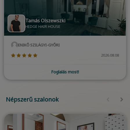
Tamás Olszewszki
HEDGE HAIR HOUSE
ENIKŐ SZILÁGYI-GYŐRI
(*)
(*)
(*)
(*)
(*)
2026.08.08
Foglalás most!
Népszerű szalonok