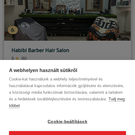
Habibi Barber Hair Salon
0
(0)
Hajdúszoboszló
A webhelyen használt sütikről
Cookie-kat használunk a webhely teljesítményével és
használatával kapcsolatos információk gyűjtésére és elemzésére,
a közösségi média funkcióinak biztosítására, valamint a tartalom
és a hirdetések továbbfejlesztésére és testreszabására.
Tudj meg
többet
Cégadatok
BWNET adatkezelési tájékoztató
Magatartási kódex
Kapcsolat
Cookie-beállítások
Partnereink
ÁSZF (üzleti)
ÁSZF (szalonkereső - foglalás)