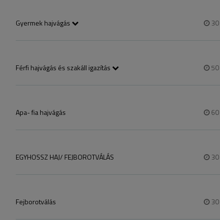
Gyermek hajvágás
3
3éves kortól 14éves korig
Férfi hajvágás és szakáll igazítás
5
Vágás,mosás,styling
Apa- fia hajvágás
6
EGYHOSSZ HAJ/ FEJBOROTVÁLÁS
3
Fejborotválás
3