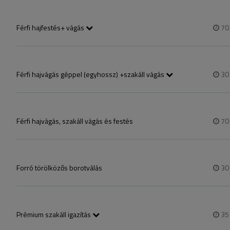
Férfi h​ajfestés​+ vágás
7
Vágás,festés,styling,mosás
Férfi hajvágás géppel (egyhossz) +szakáll vágás
3
Egy mérettel le vágva,mosás,styling
Férfi hajvágás, szakáll vágás és festés
7
Forró törölközős borotválás
3
Prémium szakáll igazítás
3
szakáll igazítás forró törülköző,plusz egy kis arc tisztitás