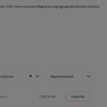
gozom. 2021-ben neveztem Magyarország legnagyobb Borbély-fodrász
.
Fodrászat
Alapértelmezett
0
perc
7 000 Ft
-tól
Foglalás