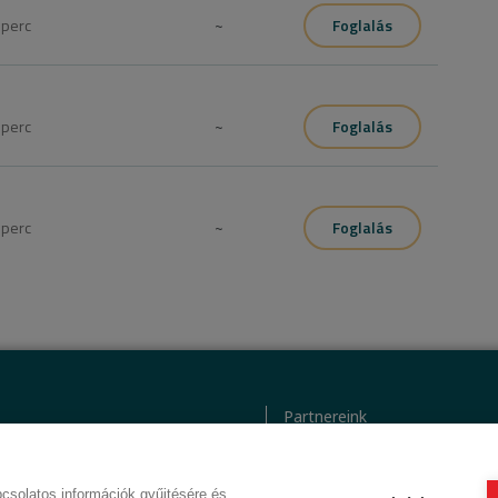
0
perc
~
Foglalás
0
perc
~
Foglalás
0
perc
~
Foglalás
Partnereink
tkezelési tájékoztató
ÁSZF (üzleti)
i kódex
ÁSZF (szalonkereső - foglalás
csolatos információk gyűjtésére és