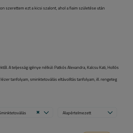
 szerettem ezt a kicsi szalont, ahol a fiaim születése után
től. A teljesság igénye nélkül: Patkós Alexandra, Kalcsu Kati, Hollós
 lézer tanfolyam, sminktetoválás eltávolítás tanfolyam, ill. rengeteg
Sminktetoválás
Alapértelmezett