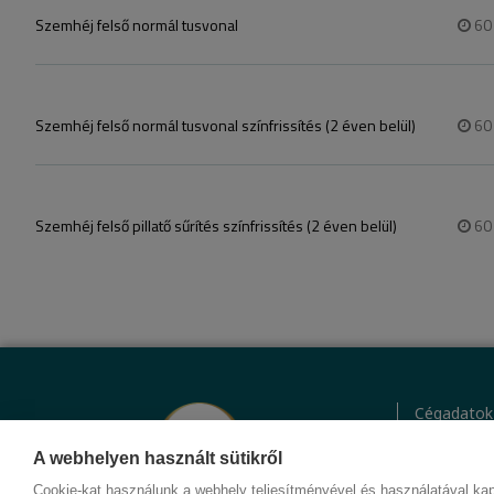
Szemhéj felső normál tusvonal
6
Szemhéj felső normál tusvonal színfrissítés (2 éven belül)
6
Szemhéj felső pillatő sűrítés színfrissítés (2 éven belül)
6
Cégadatok
BWNET ada
Magatartás
A webhelyen használt sütikről
Kapcsolat
Cookie-kat használunk a webhely teljesítményével és használatával kap