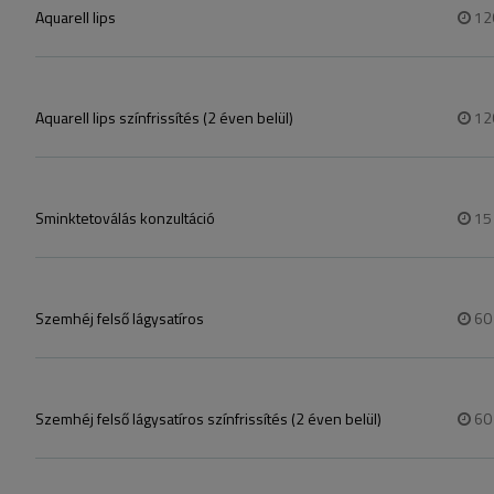
Aquarell lips
12
Aquarell lips színfrissítés (2 éven belül)
12
Sminktetoválás konzultáció
1
Szemhéj felső lágysatíros
6
Szemhéj felső lágysatíros színfrissítés (2 éven belül)
6