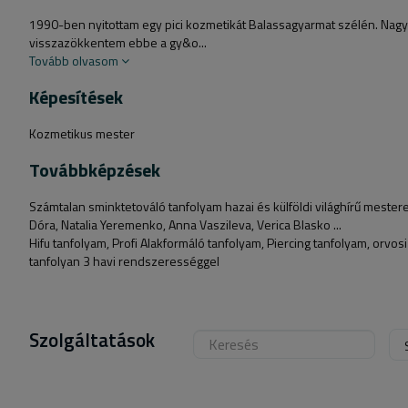
1990-ben nyitottam egy pici kozmetikát Balassagyarmat szélén. Nagyon
visszazökkentem ebbe a gy&o...
Tovább olvasom
Képesítések
Kozmetikus mester
Továbbképzések
Számtalan sminktetováló tanfolyam hazai és külföldi világhírű mesterek
Dóra, Natalia Yeremenko, Anna Vaszileva, Verica Blasko ...
Hifu tanfolyam, Profi Alakformáló tanfolyam, Piercing tanfolyam, orvosi
tanfolyan 3 havi rendszerességgel
Szolgáltatások