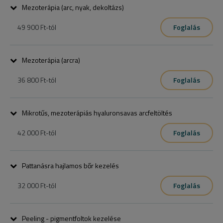
Mezoterápia (arc, nyak, dekoltázs)
49 900 Ft
-tól
Foglalás
Innovera
Mezoterápia (arcra)
36 800 Ft
-tól
Foglalás
Innovera
Mikrotűs, mezoterápiás hyaluronsavas arcfeltöltés
42 000 Ft
-tól
Foglalás
Innovera
Pattanásra hajlamos bőr kezelés
32 000 Ft
-tól
Foglalás
Manuális tisztítás és személyre szabott táplálás egyben az Image 
Skincare-rel.

Peeling - pigmentfoltok kezelése