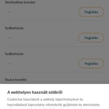
Skinfeelblue booster
~
Foglalás
Szálbehúzás
~
Foglalás
Szálbehúzás
~
Foglalás
Vivace kezelés
~
Foglalás
A webhelyen használt sütikről
Cookie-kat használunk a webhely teljesítményével és
használatával kapcsolatos információk gyűjtésére és elemzésére,