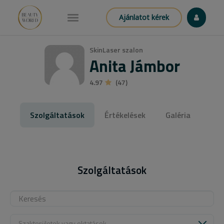
Ajánlatot kérek
SkinLaser szalon
Anita Jámbor
4.97
(47)
Szolgáltatások
Értékelések
Galéria
Szolgáltatások
Szakterületek vagy oktatások