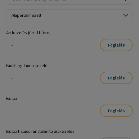
Alapértelmezett
Arckezelés (érett bőrre)
~
Foglalás
Biolifting-Guna kezelés
~
Foglalás
Botox
~
Foglalás
Botox hatású ránctalanító arckezelés