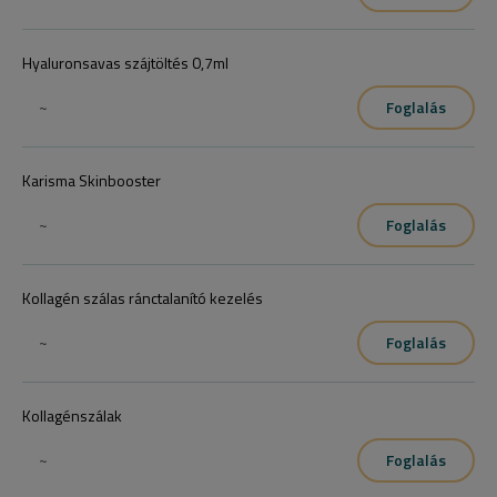
Hyaluronsavas szájtöltés 0,7ml
~
Foglalás
Karisma Skinbooster
~
Foglalás
Kollagén szálas ránctalanító kezelés
~
Foglalás
Kollagénszálak
~
Foglalás