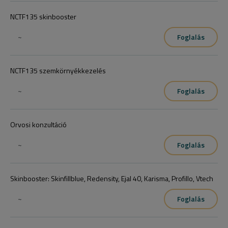
NCTF135 skinbooster
~
Foglalás
NCTF135 szemkörnyékkezelés
~
Foglalás
Orvosi konzultáció
~
Foglalás
Skinbooster: Skinfillblue, Redensity, Ejal 40, Karisma, Profillo, Vtech
~
Foglalás