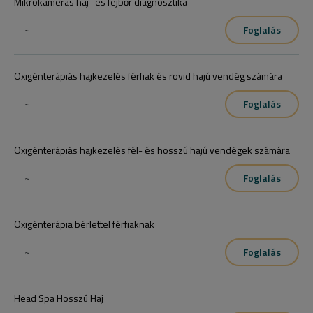
Mikrokamerás haj- és fejbőr diagnosztika
~
Foglalás
Oxigénterápiás hajkezelés férfiak és rövid hajú vendég számára
~
Foglalás
Oxigénterápiás hajkezelés fél- és hosszú hajú vendégek számára
~
Foglalás
Oxigénterápia bérlettel férfiaknak
~
Foglalás
Head Spa Hosszú Haj