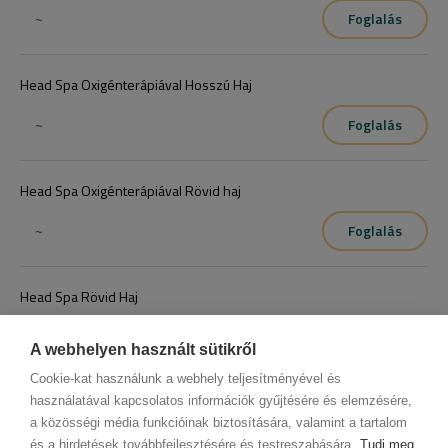
~
Foglalás
Head Spa Oxigénterápiával Hosszú Haj
~
Foglalás
Head Spa Oxigénterápiával Rövid haj
~
Foglalás
Head Spa Rövid Haj
~
Foglalás
A webhelyen használt sütikről
Cookie-kat használunk a webhely teljesítményével és
használatával kapcsolatos információk gyűjtésére és elemzésére,
a közösségi média funkcióinak biztosítására, valamint a tartalom
és a hirdetések továbbfejlesztésére és testreszabására.
Tudj meg