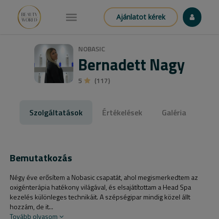
Ajánlatot kérek
NOBASIC
Bernadett Nagy
5
(117)
Szolgáltatások
Értékelések
Galéria
Bemutatkozás
Négy éve erősítem a Nobasic csapatát, ahol megismerkedtem az
oxigénterápia hatékony világával, és elsajátítottam a Head Spa
kezelés különleges technikáit. A szépségipar mindig közel állt
hozzám, de it...
Tovább olvasom